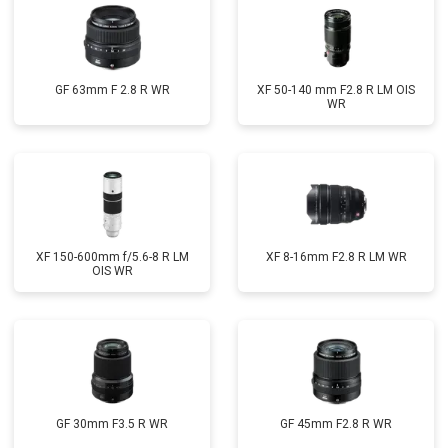
GF 63mm F 2.8 R WR
XF 50-140 mm F2.8 R LM OIS
WR
XF 150-600mm f/5.6-8 R LM
XF 8-16mm F2.8 R LM WR
OIS WR
GF 30mm F3.5 R WR
GF 45mm F2.8 R WR