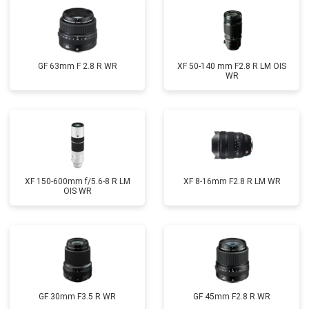
GF 63mm F 2.8 R WR
XF 50-140 mm F2.8 R LM OIS
WR
XF 150-600mm f/5.6-8 R LM
XF 8-16mm F2.8 R LM WR
OIS WR
GF 30mm F3.5 R WR
GF 45mm F2.8 R WR