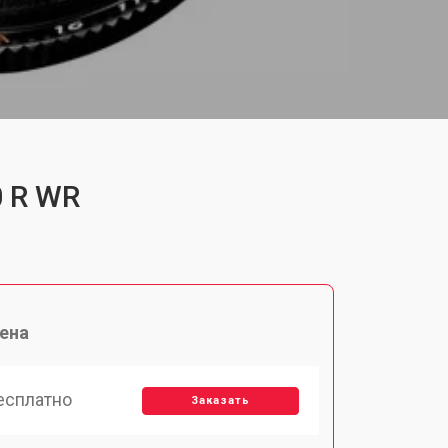
0 R WR
ена
есплатно
Заказать