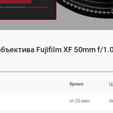
 на обработку моих
персональных
бъектива Fujifilm XF 50mm f/1.
Время
Ц
от 20 мин
б