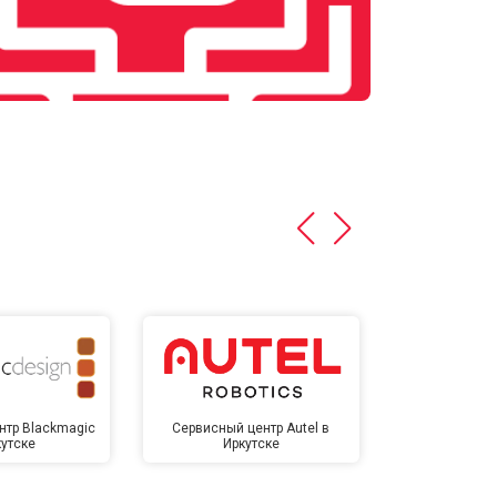
нтр Blackmagic
Сервисный центр Autel в
Сервисный 
кутске
Иркутске
Ирк