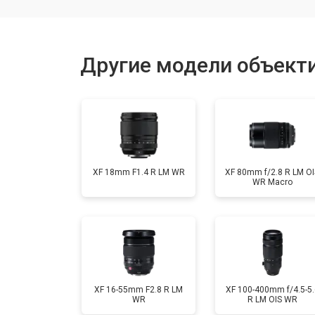
Юстировка
Другие модели объектив
Замена байонета
Ремонт шлейфа оптического стаби
XF 18mm F1.4 R LM WR
XF 80mm f/2.8 R LM OI
WR Macro
XF 16-55mm F2.8 R LM
XF 100-400mm f/4.5-5.
WR
R LM OIS WR