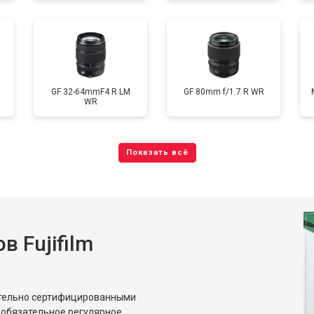
GF 32-64mmF4 R LM
GF 80mm f/1.7 R WR
WR
 Fujifilm
ительно сертифицированными
 обязательное регулярное