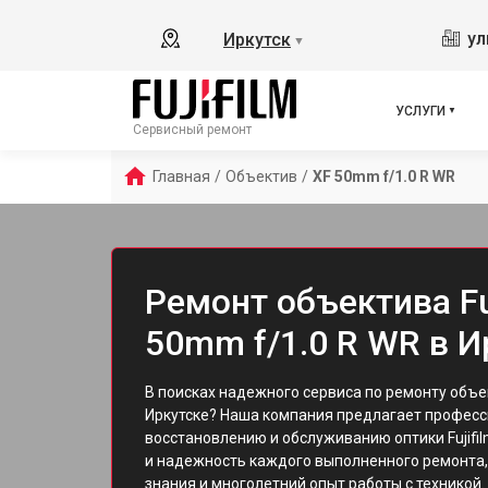
ул
Иркутск
▼
УСЛУГИ
Сервисный ремонт
Главная
/
Объектив
/
XF 50mm f/1.0 R WR
Ремонт объектива Fuj
50mm f/1.0 R WR в И
В поисках надежного сервиса по ремонту объе
Иркутске? Наша компания предлагает професс
восстановлению и обслуживанию оптики Fujifi
и надежность каждого выполненного ремонта,
знания и многолетний опыт работы с техникой.