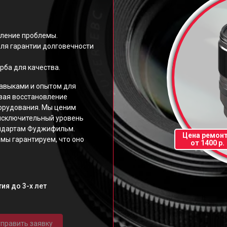
еление проблемы.
ля гарантии долговечности
рба для качества.
авыками и опытом для
вая восстановление
орудования. Мы ценим
исключительный уровень
андартам Фуджифильм.
Цена ремон
мы гарантируем, что оно
от 1400 р.
ия до 3-х лет
править заявку