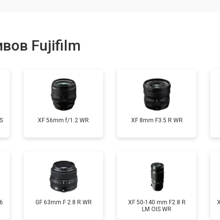
от 80 мин
о
ов Fujifilm
от 40 мин
о
лизатора
от 80 мин
о
S
XF 56mm f/1.2 WR
XF 8mm F3.5 R WR
6
GF 63mm F 2.8 R WR
XF 50-140 mm F2.8 R
LM OIS WR