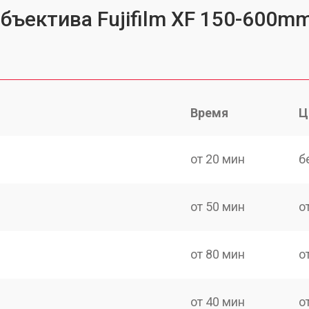
бъектива Fujifilm XF 150-600mm
Время
Ц
от 20 мин
б
от 50 мин
о
от 80 мин
о
от 40 мин
о