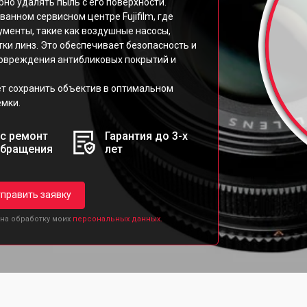
но удалять пыль с его поверхности.
анном сервисном центре Fujifilm, где
менты, такие как воздушные насосы,
тки линз. Это обеспечивает безопасность и
повреждения антибликовых покрытий и
т сохранить объектив в оптимальном
ёмки.
с ремонт
Гарантия до 3-х
обращения
лет
править заявку
 на обработку моих
персональных данных.