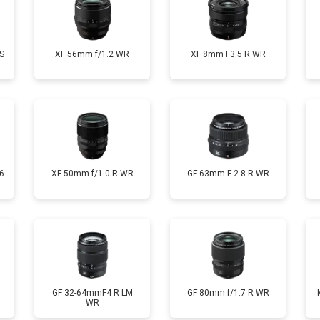
S
XF 56mm f/1.2 WR
XF 8mm F3.5 R WR
6
XF 50mm f/1.0 R WR
GF 63mm F 2.8 R WR
GF 32-64mmF4 R LM
GF 80mm f/1.7 R WR
WR