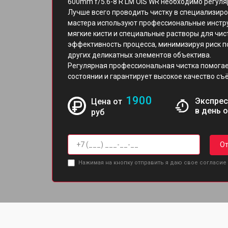
600mm f/5.6-8 R LM OIS WR необходимо регуляр
Лучше всего проводить чистку в специализиров
мастера используют профессиональные инстру
мягкие кисти и специальные растворы для чис
эффективность процесса, минимизируя риск 
других деликатных элементов объектива.
Регулярная профессиональная чистка помогае
состоянии и гарантирует высокое качество съ
1900
Экспрес
Цена от
в день 
руб
От
Нажимая на кнопку отправить я даю свое согласие