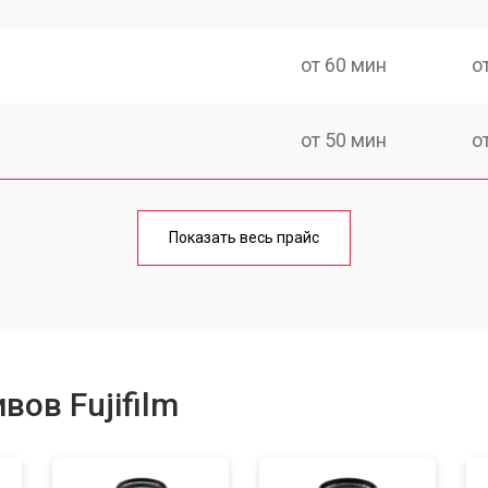
от 60 мин
о
от 50 мин
о
лаги
от 60 мин
о
Показать весь прайс
от 80 мин
о
от 40 мин
о
ов Fujifilm
лизатора
от 80 мин
о