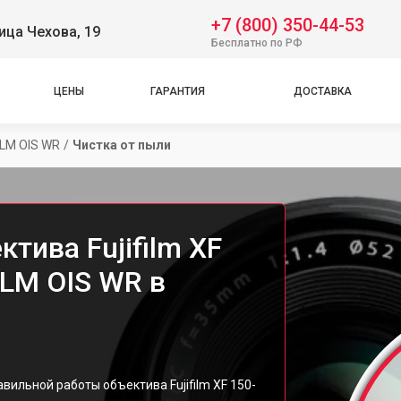
+7 (800) 350-44-53
ица Чехова, 19
Бесплатно по РФ
ЦЕНЫ
ГАРАНТИЯ
ДОСТАВКА
 LM OIS WR
/
Чистка от пыли
тива Fujifilm XF
 LM OIS WR в
ильной работы объектива Fujifilm XF 150-