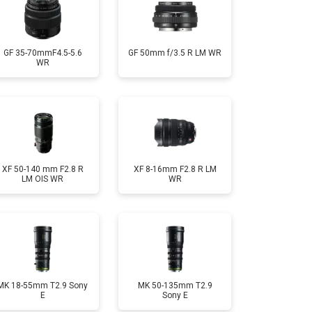
GF 35-70mmF4.5-5.6
GF 50mm f/3.5 R LM WR
WR
XF 50-140 mm F2.8 R
XF 8-16mm F2.8 R LM
LM OIS WR
WR
MK 18-55mm T2.9 Sony
MK 50-135mm T2.9
E
Sony E