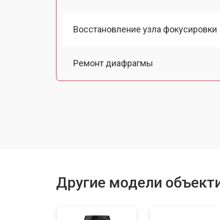
Восстановление узла фокусировки
Ремонт диафрагмы
Восстановление после попадания в
Юстировка
Замена байонета
Другие модели объектив
Ремонт шлейфа оптического стаби