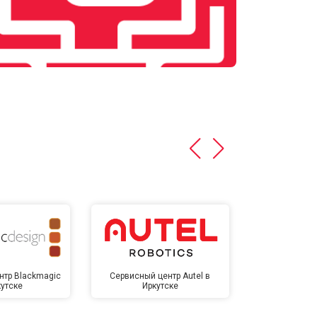
нтр Blackmagic
Сервисный центр Autel в
Сервисный 
кутске
Иркутске
Ирк