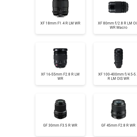
XF 18mm F1.4 R LM WR
XF 80mm f/2.8 R LM OI
WR Macro
XF 16-55mm F2.8 R LM
XF 100-400mm f/4.5-5.
WR
R LM OIS WR
GF 30mm F3.5 R WR
GF 45mm F2.8 R WR