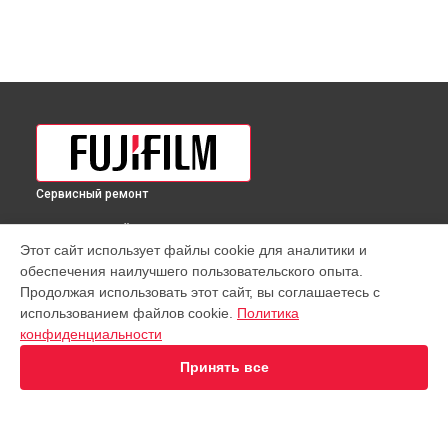
Сервисный ремонт
ВЫБЕРИ СВОЙ ГОРОД
Этот сайт использует файлы cookie для аналитики и
Диагностика объектива XF 100-400mm f/4.5-5.6 R LM OIS WR
обеспечения наилучшего пользовательского опыта.
Fujifilm в
Краснодаре
Продолжая использовать этот сайт, вы соглашаетесь с
Диагностика объектива XF 100-400mm f/4.5-5.6 R LM OIS WR
использованием файлов cookie.
Политика
Fujifilm в
Ростове-на-Дону
конфиденциальности
Диагностика объектива XF 100-400mm f/4.5-5.6 R LM OIS WR
Fujifilm в
Нижнем Новгороде
Принять все
Диагностика объектива XF 100-400mm f/4.5-5.6 R LM OIS WR
Fujifilm в
Новосибирске
Диагностика объектива XF 100-400mm f/4.5-5.6 R LM OIS WR
Fujifilm в
Челябинске