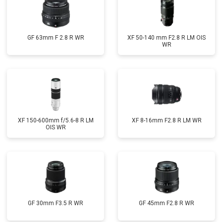
GF 63mm F 2.8 R WR
XF 50-140 mm F2.8 R LM OIS
WR
XF 150-600mm f/5.6-8 R LM
XF 8-16mm F2.8 R LM WR
OIS WR
GF 30mm F3.5 R WR
GF 45mm F2.8 R WR