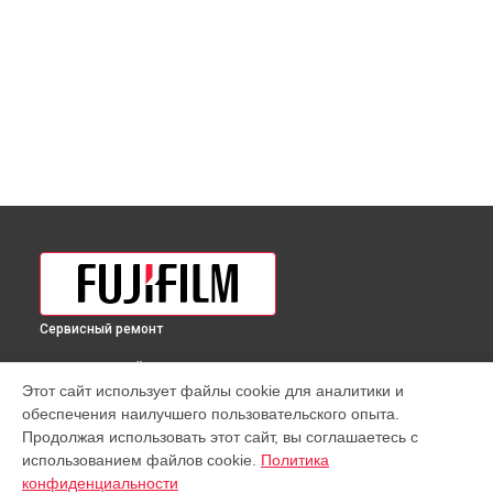
Сервисный ремонт
ВЫБЕРИ СВОЙ ГОРОД
Этот сайт использует файлы cookie для аналитики и
Чистка от пыли объектива XF 100-400mm f/4.5-5.6 R LM OIS
обеспечения наилучшего пользовательского опыта.
WR Fujifilm в
Краснодаре
Продолжая использовать этот сайт, вы соглашаетесь с
Чистка от пыли объектива XF 100-400mm f/4.5-5.6 R LM OIS
использованием файлов cookie.
Политика
WR Fujifilm в
Ростове-на-Дону
конфиденциальности