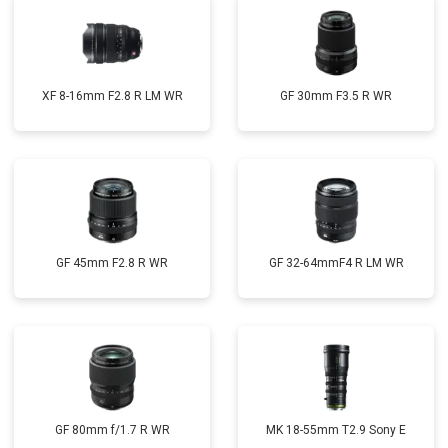
XF 8-16mm F2.8 R LM WR
GF 30mm F3.5 R WR
GF 45mm F2.8 R WR
GF 32-64mmF4 R LM WR
GF 80mm f/1.7 R WR
MK 18-55mm T2.9 Sony E