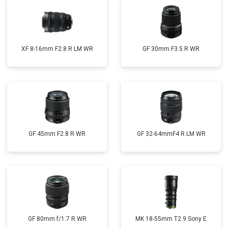
XF 8-16mm F2.8 R LM WR
GF 30mm F3.5 R WR
GF 45mm F2.8 R WR
GF 32-64mmF4 R LM WR
GF 80mm f/1.7 R WR
MK 18-55mm T2.9 Sony E