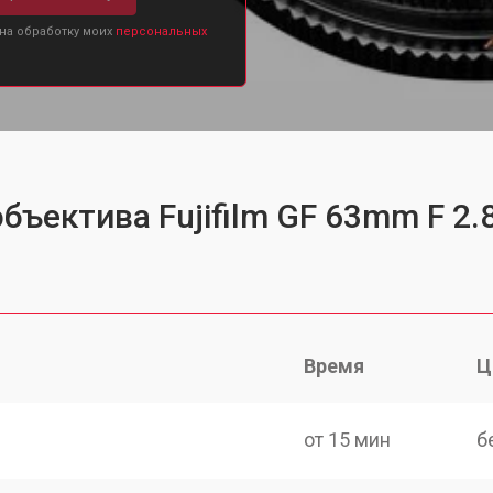
 на обработку моих
персональных
бъектива Fujifilm GF 63mm F 2.
Время
Ц
от 15 мин
б