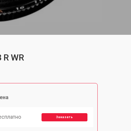
8 R WR
ена
есплатно
Заказать