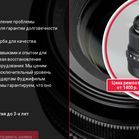
еление проблемы.
ля гарантии долговечности
рба для качества.
авыками и опытом для
вая восстановление
орудования. Мы ценим
исключительный уровень
андартам Фуджифильм.
Цена ремон
мы гарантируем, что оно
от 1400 р.
ия до 3-х лет
править заявку