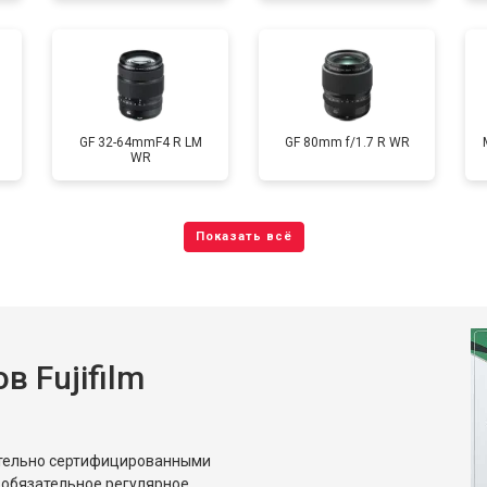
GF 32-64mmF4 R LM
GF 80mm f/1.7 R WR
WR
 Fujifilm
ительно сертифицированными
 обязательное регулярное