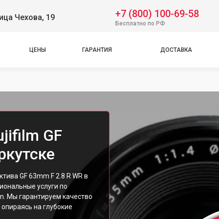
+7 (800) 100-69-58
ица Чехова, 19
Бесплатно по РФ
ЦЕНЫ
ГАРАНТИЯ
ДОСТАВКА
jifilm GF
ркутске
ктива GF 63mm F 2.8 R WR в
иональные услуги по
lm. Мы гарантируем качество
 опираясь на глубокие