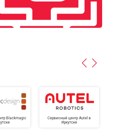
нтр Blackmagic
Сервисный центр Autel в
Сервисный 
кутске
Иркутске
Ирк