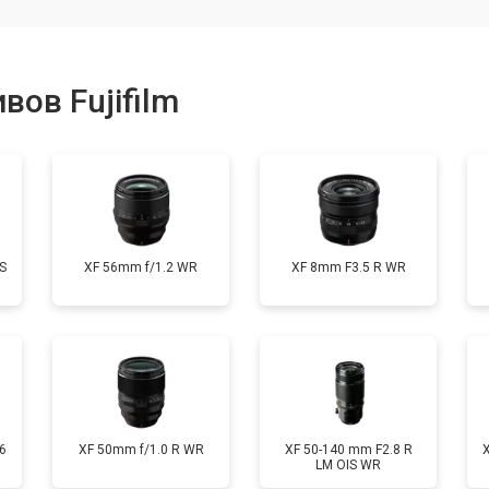
от 80 мин
о
ов Fujifilm
от 40 мин
о
лизатора
от 80 мин
о
S
XF 56mm f/1.2 WR
XF 8mm F3.5 R WR
6
XF 50mm f/1.0 R WR
XF 50-140 mm F2.8 R
LM OIS WR