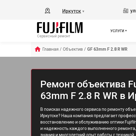
ул
Иркутск
▼
УСЛУГИ
Сервисный ремонт
Главная
/
Объектив
/
GF 63mm F 2.8 R WR
Ремонт объектива Fu
63mm F 2.8 R WR в И
В поисках надежного сервиса по ремонту объе
Иркутске? Наша компания предлагает професс
восстановлению и обслуживанию оптики Fujifi
и надежность каждого выполненного ремонта,
знания и многолетний опыт работы с техникой.