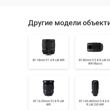
Юстировка
Другие модели объектив
Замена байонета
Ремонт шлейфа оптического стаби
XF 18mm F1.4 R LM WR
XF 80mm f/2.8 R LM OI
WR Macro
XF 16-55mm F2.8 R LM
XF 100-400mm f/4.5-5.
WR
R LM OIS WR