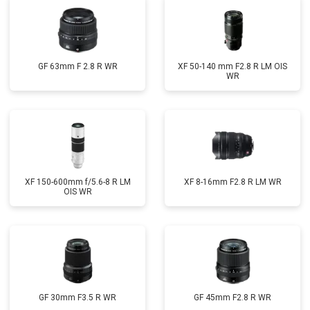
GF 63mm F 2.8 R WR
XF 50-140 mm F2.8 R LM OIS
WR
XF 150-600mm f/5.6-8 R LM
XF 8-16mm F2.8 R LM WR
OIS WR
GF 30mm F3.5 R WR
GF 45mm F2.8 R WR