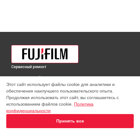
Сервисный ремонт
ВЫБЕРИ СВОЙ ГОРОД
Этот сайт использует файлы cookie для аналитики и
Восстановление узла фокусировки объектива GF 50mm
обеспечения наилучшего пользовательского опыта.
f/3.5 R LM WR Fujifilm в
Краснодаре
Продолжая использовать этот сайт, вы соглашаетесь с
Восстановление узла фокусировки объектива GF 50mm
использованием файлов cookie.
Политика
f/3.5 R LM WR Fujifilm в
Ростове-на-Дону
конфиденциальности
Восстановление узла фокусировки объектива GF 50mm
f/3.5 R LM WR Fujifilm в
Нижнем Новгороде
Принять все
Восстановление узла фокусировки объектива GF 50mm
f/3.5 R LM WR Fujifilm в
Новосибирске
Восстановление узла фокусировки объектива GF 50mm