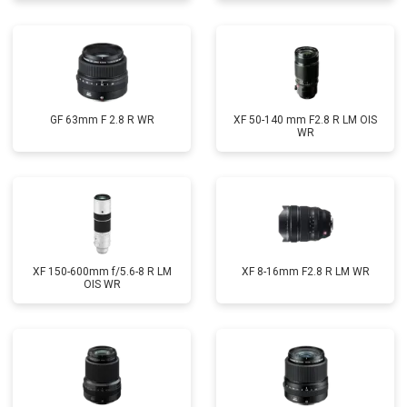
GF 63mm F 2.8 R WR
XF 50-140 mm F2.8 R LM OIS
WR
XF 150-600mm f/5.6-8 R LM
XF 8-16mm F2.8 R LM WR
OIS WR