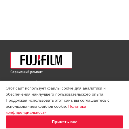
Сервисный ремонт
ВЫБЕРИ СВОЙ ГОРОД
Этот сайт использует файлы cookie для аналитики и
Полировка объектива GF 50mm f/3.5 R LM WR Fujifilm в
обеспечения наилучшего пользовательского опыта.
Краснодаре
Продолжая использовать этот сайт, вы соглашаетесь с
Полировка объектива GF 50mm f/3.5 R LM WR Fujifilm в
использованием файлов cookie.
Политика
Ростове-на-Дону
конфиденциальности
Полировка объектива GF 50mm f/3.5 R LM WR Fujifilm в
Нижнем Новгороде
Принять все
Полировка объектива GF 50mm f/3.5 R LM WR Fujifilm в