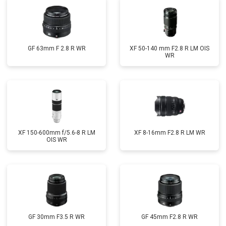
GF 63mm F 2.8 R WR
XF 50-140 mm F2.8 R LM OIS
WR
XF 150-600mm f/5.6-8 R LM
XF 8-16mm F2.8 R LM WR
OIS WR
GF 30mm F3.5 R WR
GF 45mm F2.8 R WR