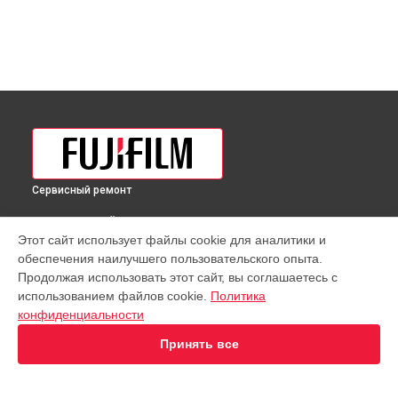
Сервисный ремонт
ВЫБЕРИ СВОЙ ГОРОД
Этот сайт использует файлы cookie для аналитики и
Восстановление узла фокусировки объектива GF 35-
обеспечения наилучшего пользовательского опыта.
70mmF4.5-5.6 WR Fujifilm в
Краснодаре
Продолжая использовать этот сайт, вы соглашаетесь с
Восстановление узла фокусировки объектива GF 35-
использованием файлов cookie.
Политика
70mmF4.5-5.6 WR Fujifilm в
Ростове-на-Дону
конфиденциальности
Восстановление узла фокусировки объектива GF 35-
70mmF4.5-5.6 WR Fujifilm в
Нижнем Новгороде
Принять все
Восстановление узла фокусировки объектива GF 35-
70mmF4.5-5.6 WR Fujifilm в
Новосибирске
Восстановление узла фокусировки объектива GF 35-