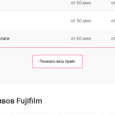
от 60 мин
о
от 50 мин
о
лаги
от 60 мин
о
от 50 мин
о
Показать весь прайс
от 80 мин
о
от 40 мин
о
ов Fujifilm
лизатора
от 80 мин
о