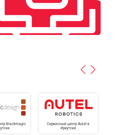
нтр Blackmagic
Сервисный центр Autel в
Сервисный 
кутске
Иркутске
Ирк