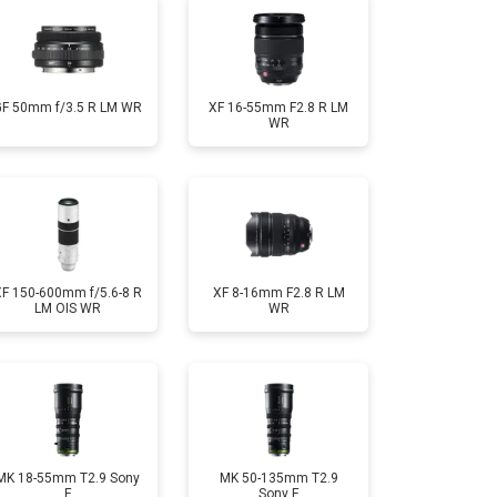
GF 50mm f/3.5 R LM WR
XF 16-55mm F2.8 R LM
WR
XF 150-600mm f/5.6-8 R
XF 8-16mm F2.8 R LM
LM OIS WR
WR
MK 18-55mm T2.9 Sony
MK 50-135mm T2.9
E
Sony E