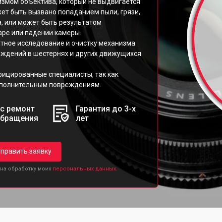
измом объектива, который не выдвигается
ет быть вызвано попаданием пыли, грязи,
а, или может быть результатом
аре или падении камеры.
атное исследование и очистку механизма
еждений в шестернях и других движущихся
фицированные специалисты, так как
ополнительным повреждениям.
с ремонт
Гарантия до 3-х
обращения
лет
править заявку
 на обработку моих
персональных данных.