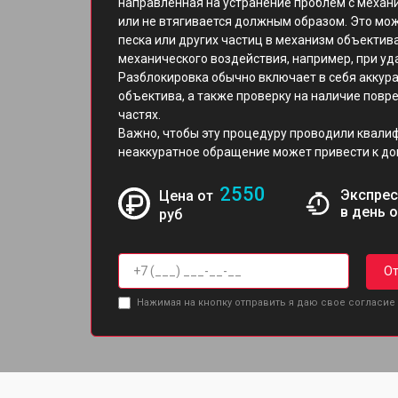
направленная на устранение проблем с механ
или не втягивается должным образом. Это мож
песка или других частиц в механизм объектив
механического воздействия, например, при уд
Разблокировка обычно включает в себя аккур
объектива, а также проверку на наличие повр
частях.
Важно, чтобы эту процедуру проводили квали
неаккуратное обращение может привести к д
2550
Экспрес
Цена от
в день 
руб
От
Нажимая на кнопку отправить я даю свое согласие