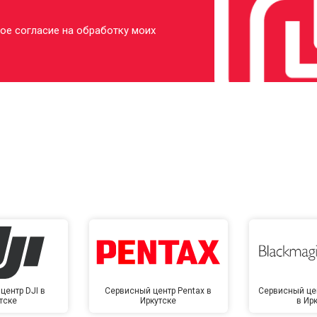
ое согласие на обработку моих
центр DJI в
Сервисный центр Pentax в
Сервисный це
тске
Иркутске
в Ир