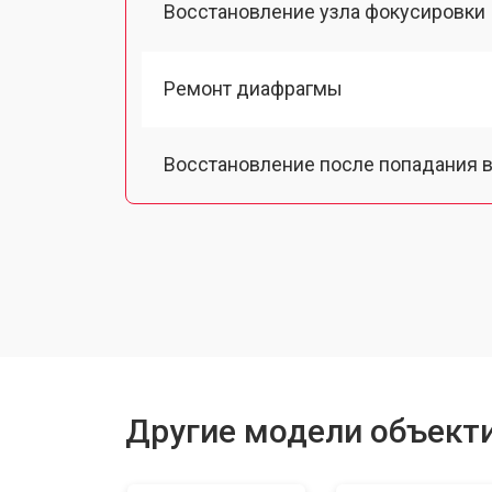
Восстановление узла фокусировки
Ремонт диафрагмы
Восстановление после попадания в
Чистка от пыли
Юстировка
Замена байонета
Другие модели объектив
Ремонт шлейфа оптического стаби