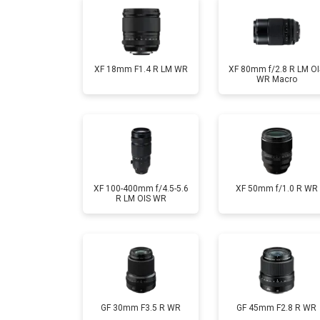
XF 18mm F1.4 R LM WR
XF 80mm f/2.8 R LM OI
WR Macro
XF 100-400mm f/4.5-5.6
XF 50mm f/1.0 R WR
R LM OIS WR
GF 30mm F3.5 R WR
GF 45mm F2.8 R WR