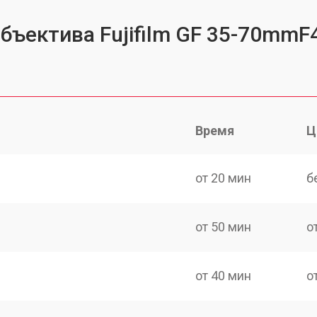
бъектива Fujifilm GF 35-70mmF
Время
Ц
от 20 мин
б
от 50 мин
о
от 40 мин
о