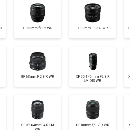
S
XF 56mm f/1.2 WR
XF 8mm F3.5 R WR
GF 63mm F 2.8 R WR
XF 50-140 mm F2.8 R
LM OIS WR
GF 32-64mmF4 R LM
GF 80mm f/1.7 R WR
WR