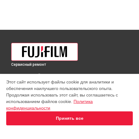
Сервисный ремонт
ВЫБЕРИ СВОЙ ГОРОД
Этот сайт использует файлы cookie для аналитики и
Юстировка объектива GF 32-64mmF4 R LM WR Fujifilm в
обеспечения наилучшего пользовательского опыта.
Краснодаре
Продолжая использовать этот сайт, вы соглашаетесь с
Юстировка объектива GF 32-64mmF4 R LM WR Fujifilm в
использованием файлов cookie.
Политика
Ростове-на-Дону
конфиденциальности
Юстировка объектива GF 32-64mmF4 R LM WR Fujifilm в
Нижнем Новгороде
Принять все
Юстировка объектива GF 32-64mmF4 R LM WR Fujifilm в
Новосибирске
Юстировка объектива GF 32-64mmF4 R LM WR Fujifilm в