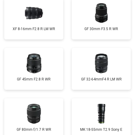
XF 8-16mm F2.8 R LM WR
GF 30mm F3.5 R WR
GF 45mm F2.8 R WR
GF 32-64mmF4 R LM WR
GF 80mm f/1.7 R WR
MK 18-55mm T2.9 Sony E