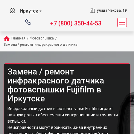
Иркутск
улица Чехова, 19
▼
+7 (800) 350-44-53
Главная
/
Фотовспышка
/
Замена / ремонт инфракрасного датчика
Замена / ремонт
инфракрасного датчика
фотовспышки Fujifilm в
Иркутске
Инфракрасный датчик в фотовспышке Fujifilm играет
важную роль в обеспечении синхронизации и точности
вспышки.
Неисправности могут возникать из-за внутренних
электронных сбоев, физических повреждений или