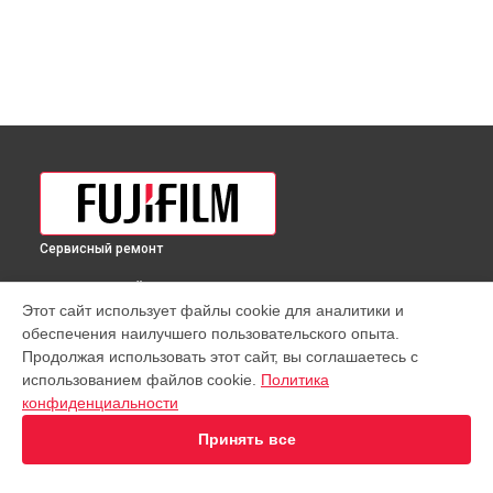
Сервисный ремонт
ВЫБЕРИ СВОЙ ГОРОД
Этот сайт использует файлы cookie для аналитики и
Замена / ремонт инфракрасного датчика фотовспышки
обеспечения наилучшего пользовательского опыта.
Fujifilm в
Краснодаре
Продолжая использовать этот сайт, вы соглашаетесь с
Замена / ремонт инфракрасного датчика фотовспышки
использованием файлов cookie.
Политика
Fujifilm в
Ростове-на-Дону
конфиденциальности
Замена / ремонт инфракрасного датчика фотовспышки
Fujifilm в
Нижнем Новгороде
Принять все
Замена / ремонт инфракрасного датчика фотовспышки
Fujifilm в
Новосибирске