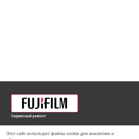
Сервисный ремонт
ВЫБЕРИ СВОЙ ГОРОД
Этот сайт использует файлы cookie для аналитики и
Замена вспышки фотоаппарата X100V Fujifilm в