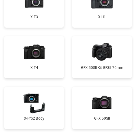
X-T3
X-H1
X-T4
GFX 50SII Kit GF35-70mm
X-Pro2 Body
GFX 50SII