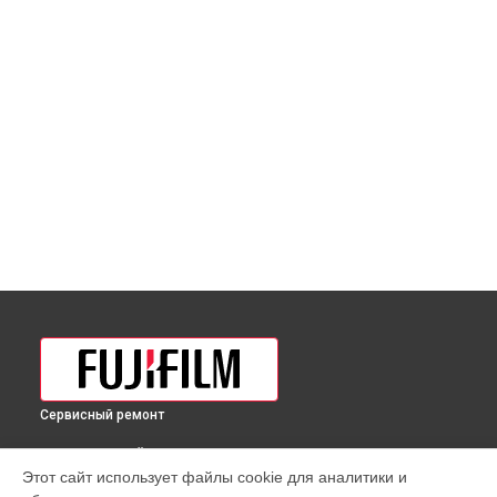
Сервисный ремонт
ВЫБЕРИ СВОЙ ГОРОД
Этот сайт использует файлы cookie для аналитики и
Чистка матрицы фотоаппарата X100V Fujifilm в