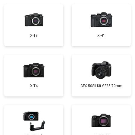
X-T3
X-H1
X-T4
GFX 50SII Kit GF35-70mm