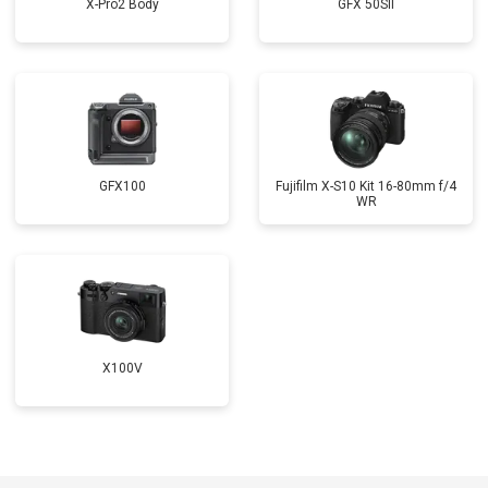
X-Pro2 Body
GFX 50SII
GFX100
Fujifilm X-S10 Kit 16-80mm f/4
WR
X100V