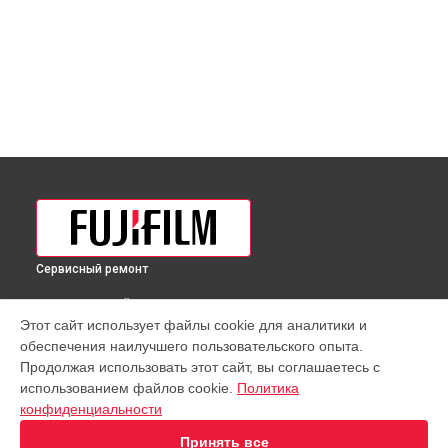
Сервисный ремонт
ВЫБЕРИ СВОЙ ГОРОД
Этот сайт использует файлы cookie для аналитики и
Ремонт фотоаппарата X-T200 Kit XC 15-45mm Fujifilm в
обеспечения наилучшего пользовательского опыта.
Краснодаре
Продолжая использовать этот сайт, вы соглашаетесь с
Ремонт фотоаппарата X-T200 Kit XC 15-45mm Fujifilm в
использованием файлов cookie.
Политика
Ростове-на-Дону
конфиденциальности
Ремонт фотоаппарата X-T200 Kit XC 15-45mm Fujifilm в
Нижнем Новгороде
Принять все