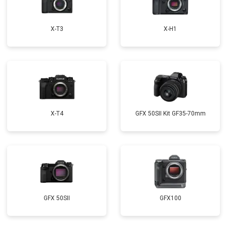
X-T3
X-H1
X-T4
GFX 50SII Kit GF35-70mm
GFX 50SII
GFX100