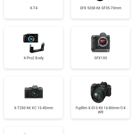
X-T4
GFX 50SII Kit GF35-70mm
X-Pro2 Body
GFX100
X-T200 Kit XC 15-45mm
Fujifilm X-S10 Kit 16-80mm f/4
WR