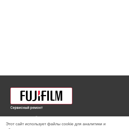
Сервисный ремонт
ВЫБЕРИ СВОЙ ГОРОД
Этот сайт использует файлы cookie для аналитики и
Замена байонета фотоаппарата GFX 50SII Fujifilm в