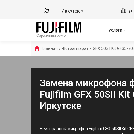
ул
Иркутск
▼
УСЛУГИ
Сервисный ремонт
Главная
/
Фотоаппарат
/
GFX 50SII Kit GF35-
Замена микрофона 
Fujifilm GFX 50SII K
Иркутске
Неисправный микрофон Fujifilm GFX 50SII Kit