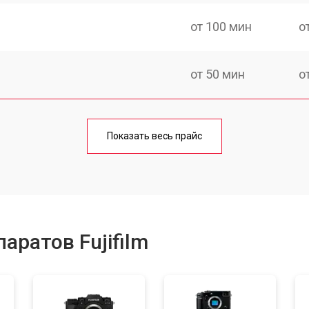
от 100 мин
о
от 50 мин
о
от 50 мин
о
Показать весь прайс
от 100 мин
о
от 70 мин
о
аратов Fujifilm
от 80 мин
о