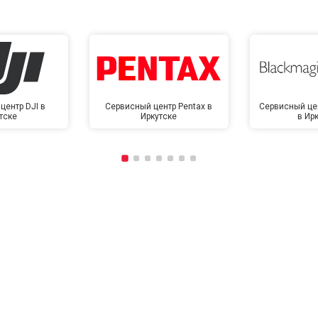
центр DJI в
Сервисный центр Pentax в
Сервисный це
тске
Иркутске
в Ир