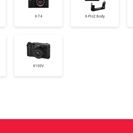
от 70 мин
о
X-T4
X-Pro2 Body
от 100 мин
о
от 60 мин
о
X100V