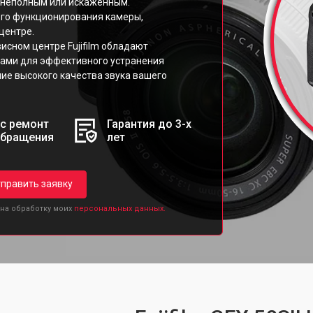
к неполным или искажённым.
ого функционирования камеры,
центре.
сном центре Fujifilm обладают
ами для эффективного устранения
ие высокого качества звука вашего
с ремонт
Гарантия до 3-х
обращения
лет
править заявку
 на обработку моих
персональных данных.