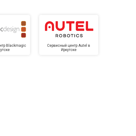
нтр Blackmagic
Сервисный центр Autel в
Сервисный 
кутске
Иркутске
Ирк