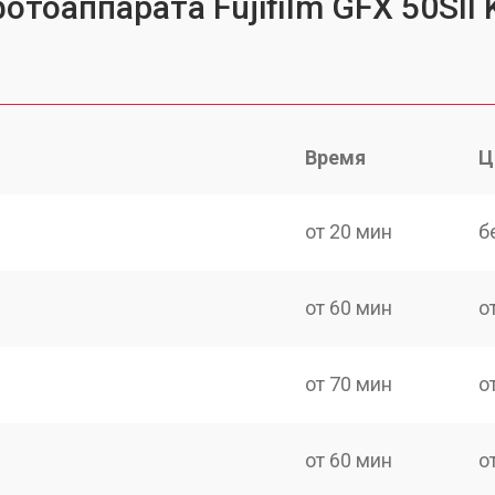
отоаппарата Fujifilm GFX 50SII
Время
Ц
от 20 мин
б
от 60 мин
о
от 70 мин
о
от 60 мин
о