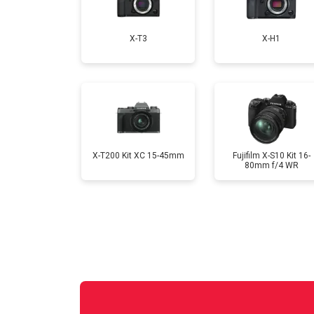
Замена CCD/CMOS матрицы
X-T3
X-H1
Ремонт материнской платы
Чистка матрицы
X-T200 Kit XC 15-45mm
Fujifilm X-S10 Kit 16-
80mm f/4 WR