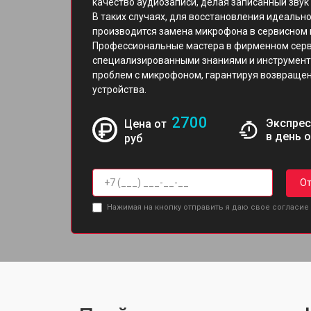
качество аудиозаписи, делая записанный зву
В таких случаях, для восстановления идеальн
производится замена микрофона в сервисном 
Профессиональные мастера в фирменном серви
специализированными знаниями и инструмент
проблем с микрофоном, гарантируя возвращен
устройства.
2700
Экспрес
Цена от
в день 
руб
От
Нажимая на кнопку отправить я даю свое согласие