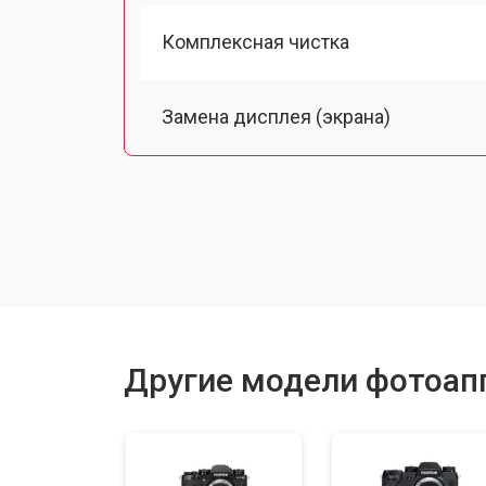
Комплексная чистка
Замена дисплея (экрана)
Замена кнопки включения
Замена байонета
Замена платы отсека карты памяти
Другие модели фотоапп
Замена затвора