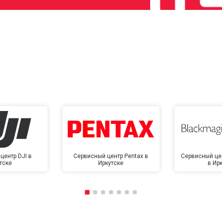
центр DJI в
Сервисный центр Pentax в
Сервисный це
тске
Иркутске
в Ир