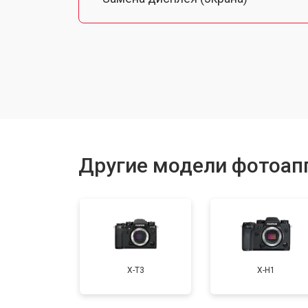
Замена микрофона
Замена кнопки включения
Замена байонета
Другие модели фотоапп
Замена платы отсека карты памяти
Замена затвора
X-T3
X-H1
Замена CCD/CMOS матрицы