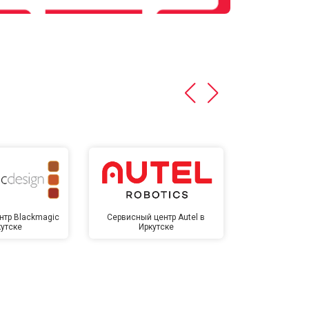
нтр Blackmagic
Сервисный центр Autel в
Сервисный 
кутске
Иркутске
Ирк