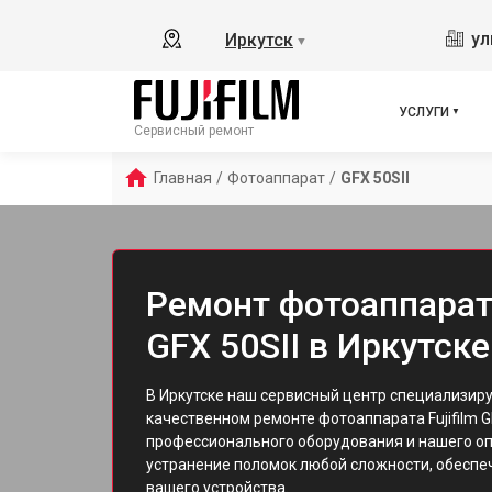
ул
Иркутск
▼
УСЛУГИ
Сервисный ремонт
Главная
/
Фотоаппарат
/
GFX 50SII
Ремонт фотоаппарата
GFX 50SII в Иркутске
В Иркутске наш сервисный центр специализиру
качественном ремонте фотоаппарата Fujifilm G
профессионального оборудования и нашего оп
устранение поломок любой сложности, обесп
вашего устройства.