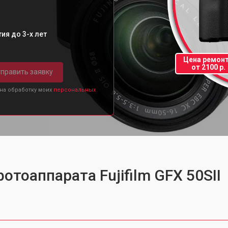
ия до 3-х лет
Цена ремон
от 2100 р.
править заявку
 на обработку моих
персональных
отоаппарата Fujifilm GFX 50SII