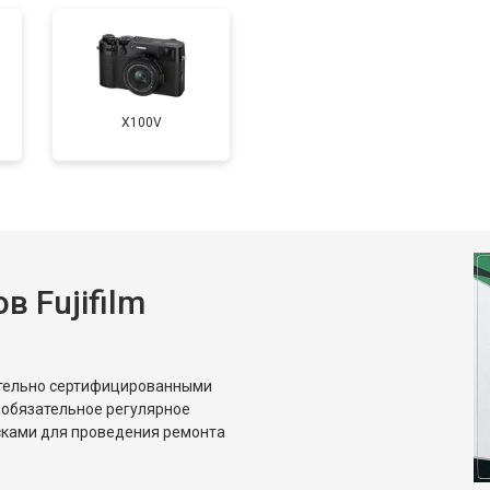
от 100 мин
о
от 60 мин
о
X100V
 Fujifilm
ительно сертифицированными
 обязательное регулярное
сками для проведения ремонта